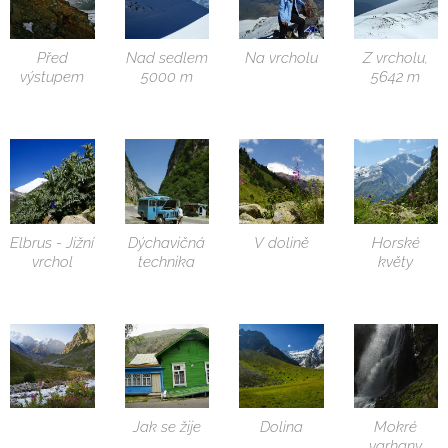
Před
Nad sedlem
Na vrcholu
Z vrcholu,
výstupem
5000 m
5642 m
Elbrus - Jižní
Dýchavičná
V dolině
Horské
vrchol
technika
květy
Jak se žije
Dolina
Mokré
varhany