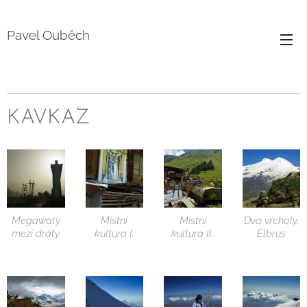
Pavel Ouběch
KAVKAZ
Megawaty
Místní
Místní
Dva vrcholy,
mezi dráty
kultura I.
kultura II.
Elbrus