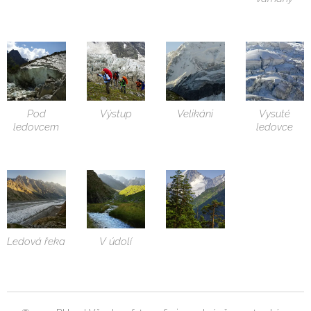
Pod
Výstup
Velikáni
Vysuté
ledovcem
ledovce
Ledová řeka
V údolí